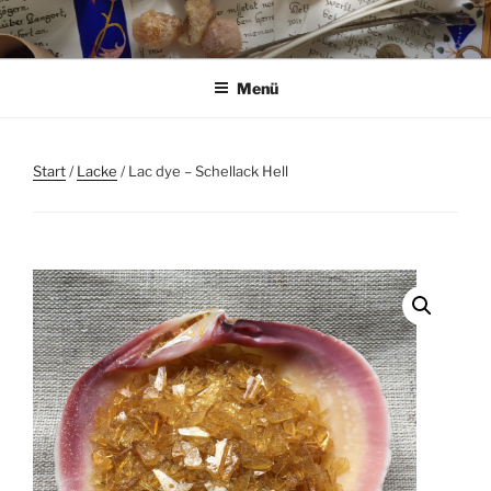
Zum
Inhalt
springen
Menü
Start
/
Lacke
/ Lac dye – Schellack Hell