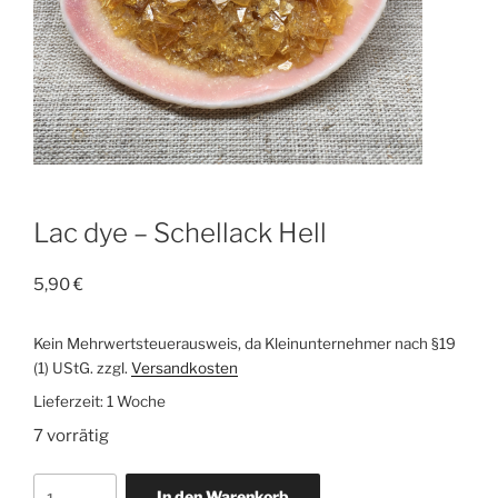
Lac dye – Schellack Hell
5,90
€
Kein Mehrwertsteuerausweis, da Kleinunternehmer nach §19
(1) UStG.
zzgl.
Versandkosten
Lieferzeit:
1 Woche
7 vorrätig
Lac
In den Warenkorb