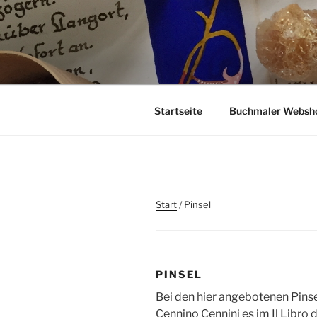
Zum
Inhalt
springen
Startseite
Buchmaler Websh
Start
/ Pinsel
PINSEL
Bei den hier angebotenen Pinsel
Cennino Cennini es im Il Libro d